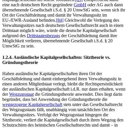
eine nach deutschem Recht gegründete
GmbH
oder AG auch dann
übernehmende Gesellschaft i.S.d. § 20 UmwStG sein, wenn sich ihr
Ort der Geschäftsleitung und damit ihr Verwaltungssitz im
EU-/EWR-Ausland befinden.
[84]
Gleichwohl die Verlegung des
Verwaltungssitzes nach deutschem Gesellschaftsrecht auch in einen
Drittstaat möglich wäre, würde die deutsche Kapitalgesellschaft
aufgrund des
Drittstaatenbezugs
der Geschäftsleitung damit ihre
Möglichkeit verlieren, übernehmende Gesellschaft i.S.d. § 20
UmwStG zu sein.
1.2.4. Ausländische Kapitalgesellschaften: Sitztheorie vs.
Gründungstheorie
Haben ausländische Kapitalgesellschaften ihren Ort der
Geschäftsleitung und damit einhergehend ihren Verwaltungssitz in
einen anderen Mitgliedstaat verlegt, bleibt die Rechtspersönlichkeit
der ausländischen Kapitalgesellschaft i.d.R. nur dann erhalten, wenn
der
Wegzugsstaat
die Gründungstheorie anwendet. Dies liegt darin
begründet, dass bei Anwendung der Gründungstheorie die
weggezogene Kapitalgesellschaft
stets unter das Gesellschaftsrecht
des Wegzugsstaats fällt, unabhängig vom tatsächlichen Ort des
Verwaltungssitzes. Verfolgt der Wegzugsstaat hingegen die
Sitztheorie, verliert die Kapitalgesellschaft durch ihren Wegzug den
Schutzschirm des heimischen Gesellschaftsrechts und damit – in