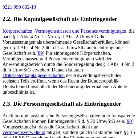
0221 999 832-10
2.2. Die Kapitalgesellschaft als Einbringender
Körperschaften, Vermögensmassen und Personenvereinigungen
, die
nach § 1 Abs. 4 Nr. 1 i.V.m. § 1 Abs. 2 UmwStG die
Voraussetzungen als übernehmende Gesellschaft erfüllen, können
gem. § 1 Abs. 4 Nr. 2 lit. a lit. aa UmwStG auch einbringende
Gesellschaft sein.
[89]
Für einbringende Körperschaften,
Vermögensmassen und Personenvereinigungen wird der
Anwendungsbereich durch die Sonderregelung des § 1 Abs. 4 Nr. 2
lit. b UmwStG erweitert. Danach ist auch
Drittstaatenkapitalgesellschaften
der Anwendungsbereich des
sechsten Teils eröffnet, wenn das Recht der Bundesrepublik
Deutschland hinsichtlich der Besteuerung der erhaltenen Anteile
unbeschränkt ist.
2.3. Die Personengesellschaft als Einbringender
Auch in- und ausländische Personengesellschaften oder transparente
Gesellschaften können Einbringende i.S.d. § 20 UmwStG sein.
[90]
Voraussetzung ist, dass die Gesellschaft nicht nur
vermögensverwaltend
tätig ist, sondern (auch) Einkünfte nach §§ 15
oder 18 EStG erzielt und nach der Einbringung mit einem