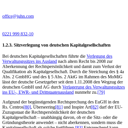
office@juhn.com
0221 999 832-10
1.2.3. Sitzverlegung von deutschen Kapitalgesellschaften
Bei deutschen Kapitalgesellschaften führte die
Verlegung des
Verwaltungssitzes ins Ausland
nach altem Recht bis 2008 zur
Aberkennung der Rechtspersönlichkeit und damit zum Verlust der
Qualifikation als Kapitalgesellschaft. Durch die Streichung des § 4a
Abs. 2 GmbHG und des § 5 Abs. 2 AktG im Rahmen des MoMiG
lässt der deutsche Gesetzgeber seit dem 1.11.2008 den Wegzug der
deutschen GmbH und AG durch
Verlagerung des Verwaltungssitzes
ins EU-, EWR- und Drittstaatenausland
nunmehr zu.
[79]
Aufgrund der begünstigenden Rechtsprechung des EuGH in den
Rs. Centros
[80]
, Überseering
[81]
und Inspire Art
[82]
darf der EU-
Zuzugsstaat die Rechtspersönlichkeit der deutschen
Kapitalgesellschaft – unabhängig davon, ob er die Sitz- oder die
Gründungstheorie anwendet – nicht aberkennen, sondern muss die
Kapitalgesellschaft als solche fortführen.
[83]
Entsprechend kann