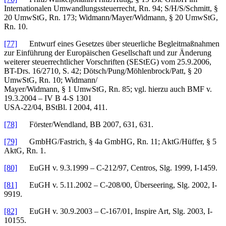
Internationalen Umwandlungssteuerrecht, Rn. 94; S/H/S/Schmitt, §
20 UmwStG, Rn. 173; Widmann/Mayer/Widmann, § 20 UmwStG,
Rn. 10.
[77]
Entwurf eines Gesetzes über steuerliche Begleitmaßnahmen
zur Einführung der Europäischen Gesellschaft und zur Änderung
weiterer steuerrechtlicher Vorschriften (SEStEG) vom 25.9.2006,
BT-Drs. 16/2710, S. 42; Dötsch/Pung/Möhlenbrock/Patt, § 20
UmwStG, Rn. 10; Widmann/
Mayer/Widmann, § 1 UmwStG, Rn. 85; vgl. hierzu auch BMF v.
19.3.2004 – IV B 4-S 1301
USA-22/04, BStBl. I 2004, 411.
[78]
Förster/Wendland, BB 2007, 631, 631.
[79]
GmbHG/Fastrich, § 4a GmbHG, Rn. 11; AktG/Hüffer, § 5
AktG, Rn. 1.
[80]
EuGH v. 9.3.1999 – C-212/97, Centros, Slg. 1999, I-1459.
[81]
EuGH v. 5.11.2002 – C-208/00, Überseering, Slg. 2002, I-
9919.
[82]
EuGH v. 30.9.2003 – C-167/01, Inspire Art, Slg. 2003, I-
10155.