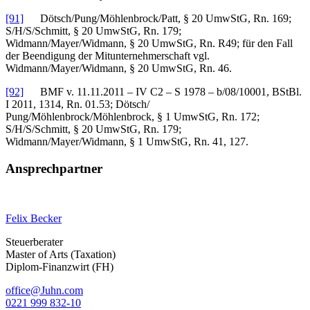
[91]
Dötsch/Pung/Möhlenbrock/Patt, § 20 UmwStG, Rn. 169;
S/H/S/Schmitt, § 20 UmwStG, Rn. 179;
Widmann/Mayer/Widmann, § 20 UmwStG, Rn. R49; für den Fall
der Beendigung der Mitunternehmerschaft vgl.
Widmann/Mayer/Widmann, § 20 UmwStG, Rn. 46.
[92]
BMF v. 11.11.2011 – IV C2 – S 1978 – b/08/10001, BStBl.
I 2011, 1314, Rn. 01.53; Dötsch/
Pung/Möhlenbrock/Möhlenbrock, § 1 UmwStG, Rn. 172;
S/H/S/Schmitt, § 20 UmwStG, Rn. 179;
Widmann/Mayer/Widmann, § 1 UmwStG, Rn. 41, 127.
Ansprechpartner
Felix Becker
Steuerberater
Master of Arts (Taxation)
Diplom-Finanzwirt (FH)
office@Juhn.com
0221 999 832-10