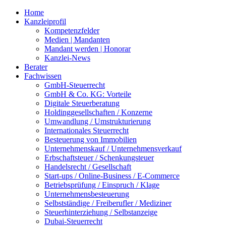
Home
Kanzleiprofil
Kompetenzfelder
Medien | Mandanten
Mandant werden | Honorar
Kanzlei-News
Berater
Fachwissen
GmbH-Steuerrecht
GmbH & Co. KG: Vorteile
Digitale Steuerberatung
Holdinggesellschaften / Konzerne
Umwandlung / Umstrukturierung
Internationales Steuerrecht
Besteuerung von Immobilien
Unternehmenskauf / Unternehmensverkauf
Erbschaftsteuer / Schenkungsteuer
Handelsrecht / Gesellschaft
Start-ups / Online-Business / E-Commerce
Betriebsprüfung / Einspruch / Klage
Unternehmensbesteuerung
Selbstständige / Freiberufler / Mediziner
Steuerhinterziehung / Selbstanzeige
Dubai-Steuerrecht