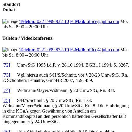
Standort
Dubai
Telefon:
0221 999 832-10
E-Mail:
office@juhn.com
Mo.
bis Sa. 8:00 – 20:00 Uhr
Telefon-/ Videokonferenz
Telefon:
0221 999 832-10
E-Mail:
office@juhn.com
Mo.
bis Sa. 8:00 – 20:00 Uhr
[72]
UmwStG 1995 i.d.F. v. 28.10.1994, BGBl. I 1994, S. 3267.
[73]
Vgl. hierzu auch S/H/S/Schmitt, vor § 20-23 UmwStG, Rn.
2; Schönherr/Lemaitre, GmbHR 2007, 459, 459.
[74]
Widmann/Mayer/Widmann, § 20 UmwStG, Rn. 8 ff.
[75]
S/H/S/Schmitt, § 20 UmwStG, Rn. 173;
Widmann/Mayer/Widmann, § 20 UmwStG, Rn. 8. Die Einbringung
in eine KGaA gegen Gewährung von Anteilen am
Kommanditkapital an den persönlich haftenden Gesellschafter fällt
hingegen unter § 24 UmwStG.
[76]
Prinz/Winkeljohann/Prinz/Hütig, § 19 Die GmbH im