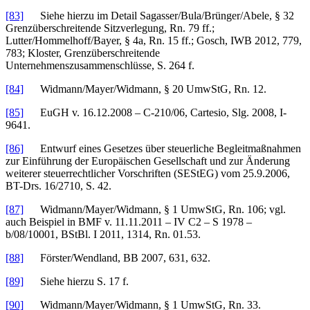
[83]
Siehe hierzu im Detail Sagasser/Bula/Brünger/Abele, § 32
Grenzüberschreitende Sitzverlegung, Rn. 79 ff.;
Lutter/Hommelhoff/Bayer, § 4a, Rn. 15 ff.; Gosch, IWB 2012, 779,
783; Kloster, Grenzüberschreitende
Unternehmenszusammenschlüsse, S. 264 f.
[84]
Widmann/Mayer/Widmann, § 20 UmwStG, Rn. 12.
[85]
EuGH v. 16.12.2008 – C-210/06, Cartesio, Slg. 2008, I-
9641.
[86]
Entwurf eines Gesetzes über steuerliche Begleitmaßnahmen
zur Einführung der Europäischen Gesellschaft und zur Änderung
weiterer steuerrechtlicher Vorschriften (SEStEG) vom 25.9.2006,
BT-Drs. 16/2710, S. 42.
[87]
Widmann/Mayer/Widmann, § 1 UmwStG, Rn. 106; vgl.
auch Beispiel in BMF v. 11.11.2011 – IV C2 – S 1978 –
b/08/10001, BStBl. I 2011, 1314, Rn. 01.53.
[88]
Förster/Wendland, BB 2007, 631, 632.
[89]
Siehe hierzu S. 17 f.
[90]
Widmann/Mayer/Widmann, § 1 UmwStG, Rn. 33.