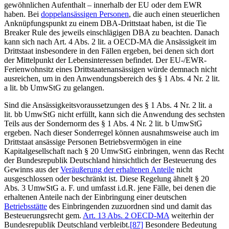
gewöhnlichen Aufenthalt – innerhalb der EU oder dem EWR
haben. Bei
doppelansässigen Personen
, die auch einen steuerlichen
Anknüpfungspunkt zu einem DBA-Drittstaat haben, ist die Tie
Breaker Rule des jeweils einschlägigen DBA zu beachten. Danach
kann sich nach Art. 4 Abs. 2 lit. a OECD-MA die Ansässigkeit im
Drittstaat insbesondere in den Fällen ergeben, bei denen sich dort
der Mittelpunkt der Lebensinteressen befindet. Der EU-/EWR-
Ferienwohnsitz eines Drittstaatenansässigen würde demnach nicht
ausreichen, um in den Anwendungsbereich des § 1 Abs. 4 Nr. 2 lit.
a lit. bb UmwStG zu gelangen.
Sind die Ansässigkeitsvoraussetzungen des § 1 Abs. 4 Nr. 2 lit. a
lit. bb UmwStG nicht erfüllt, kann sich die Anwendung des sechsten
Teils aus der Sondernorm des § 1 Abs. 4 Nr. 2 lit. b UmwStG
ergeben. Nach dieser Sonderregel können ausnahmsweise auch im
Drittstaat ansässige Personen Betriebsvermögen in eine
Kapitalgesellschaft nach § 20 UmwStG einbringen, wenn das Recht
der Bundesrepublik Deutschland hinsichtlich der Besteuerung des
Gewinns aus der
Veräußerung der erhaltenen Anteile
nicht
ausgeschlossen oder beschränkt ist. Diese Regelung ähnelt § 20
Abs. 3 UmwStG a. F. und umfasst i.d.R. jene Fälle, bei denen die
erhaltenen Anteile nach der Einbringung einer deutschen
Betriebsstätte
des Einbringenden zuzuordnen sind und damit das
Besteuerungsrecht gem.
Art. 13 Abs. 2 OECD-MA
weiterhin der
Bundesrepublik Deutschland verbleibt.
[87]
Besondere Bedeutung