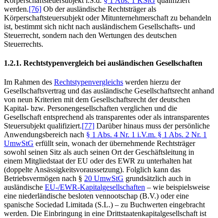
Körperschaftsteuersubjekt i.S.d.
§ 1 Abs. 1 KStG
qualifiziert
werden.
[76]
Ob der ausländische Rechtsträger als
Körperschaftsteuersubjekt oder Mitunternehmerschaft zu behandeln
ist, bestimmt sich nicht nach ausländischem Gesellschafts- und
Steuerrecht, sondern nach den Wertungen des deutschen
Steuerrechts.
1.2.1. Rechtstypenvergleich bei ausländischen Gesellschaften
Im Rahmen des
Rechtstypenvergleichs
werden hierzu der
Gesellschaftsvertrag und das ausländische Gesellschaftsrecht anhand
von neun Kriterien mit dem Gesellschaftsrecht der deutschen
Kapital- bzw. Personengesellschaften verglichen und die
Gesellschaft entsprechend als transparentes oder als intransparentes
Steuersubjekt qualifiziert.
[77]
Darüber hinaus muss der persönliche
Anwendungsbereich nach
§ 1 Abs. 4 Nr. 1 i.V.m. § 1 Abs. 2 Nr. 1
UmwStG
erfüllt sein, wonach der übernehmende Rechtsträger
sowohl seinen Sitz als auch seinen Ort der Geschäftsleitung in
einem Mitgliedstaat der EU oder des EWR zu unterhalten hat
(doppelte Ansässigkeitsvoraussetzung). Folglich kann das
Betriebsvermögen nach §
20 UmwStG
grundsätzlich auch in
ausländische
EU-/EWR-Kapitalgesellschaften
– wie beispielsweise
eine niederländische besloten vennootschap (B.V.) oder eine
spanische Sociedad Limitada (S.L.) – zu Buchwerten eingebracht
werden. Die Einbringung in eine Drittstaatenkapitalgesellschaft ist