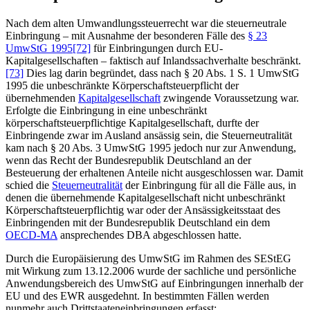
Nach dem alten Umwandlungssteuerrecht war die steuerneutrale
Einbringung – mit Ausnahme der besonderen Fälle des
§ 23
UmwStG 1995
[72]
für Einbringungen durch EU-
Kapitalgesellschaften – faktisch auf Inlandssachverhalte beschränkt.
[73]
Dies lag darin begründet, dass nach § 20 Abs. 1 S. 1 UmwStG
1995 die unbeschränkte Körperschaftsteuerpflicht der
übernehmenden
Kapitalgesellschaft
zwingende Voraussetzung war.
Erfolgte die Einbringung in eine unbeschränkt
körperschaftsteuerpflichtige Kapitalgesellschaft, durfte der
Einbringende zwar im Ausland ansässig sein, die Steuerneutralität
kam nach § 20 Abs. 3 UmwStG 1995 jedoch nur zur Anwendung,
wenn das Recht der Bundesrepublik Deutschland an der
Besteuerung der erhaltenen Anteile nicht ausgeschlossen war. Damit
schied die
Steuerneutralität
der Einbringung für all die Fälle aus, in
denen die übernehmende Kapitalgesellschaft nicht unbeschränkt
Körperschaftsteuerpflichtig war oder der Ansässigkeitsstaat des
Einbringenden mit der Bundesrepublik Deutschland ein dem
OECD-MA
ansprechendes DBA abgeschlossen hatte.
Durch die Europäisierung des UmwStG im Rahmen des SEStEG
mit Wirkung zum 13.12.2006 wurde der sachliche und persönliche
Anwendungsbereich des UmwStG auf Einbringungen innerhalb der
EU und des EWR ausgedehnt. In bestimmten Fällen werden
nunmehr auch Drittstaateneinbringungen erfasst: