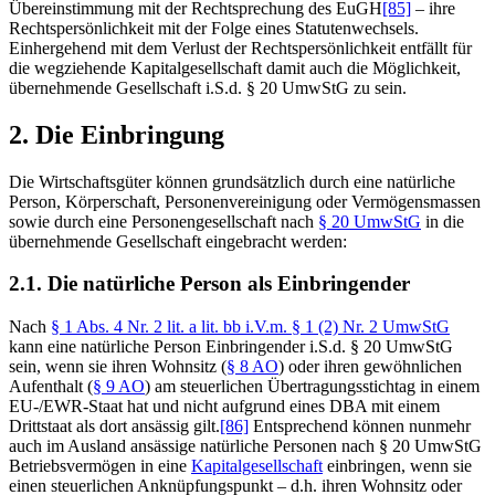
Übereinstimmung mit der Rechtsprechung des EuGH
[85]
– ihre
Rechtspersönlichkeit mit der Folge eines Statutenwechsels.
Einhergehend mit dem Verlust der Rechtspersönlichkeit entfällt für
die wegziehende Kapitalgesellschaft damit auch die Möglichkeit,
übernehmende Gesellschaft i.S.d. § 20 UmwStG zu sein.
2. Die Einbringung
Die Wirtschaftsgüter können grundsätzlich durch eine natürliche
Person, Körperschaft, Personenvereinigung oder Vermögensmassen
sowie durch eine Personengesellschaft nach
§ 20 UmwStG
in die
übernehmende Gesellschaft eingebracht werden:
2.1. Die natürliche Person als Einbringender
Nach
§ 1 Abs. 4 Nr. 2 lit. a lit. bb i.V.m. § 1 (2) Nr. 2 UmwStG
kann eine natürliche Person Einbringender i.S.d. § 20 UmwStG
sein, wenn sie ihren Wohnsitz (
§ 8 AO
) oder ihren gewöhnlichen
Aufenthalt (
§ 9 AO
) am steuerlichen Übertragungsstichtag in einem
EU-/EWR-Staat hat und nicht aufgrund eines DBA mit einem
Drittstaat als dort ansässig gilt.
[86]
Entsprechend können nunmehr
auch im Ausland ansässige natürliche Personen nach § 20 UmwStG
Betriebsvermögen in eine
Kapitalgesellschaft
einbringen, wenn sie
einen steuerlichen Anknüpfungspunkt – d.h. ihren Wohnsitz oder