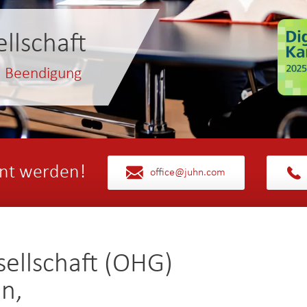
llschaft
, Beendigung
nt werden!
office@juhn.com
ellschaft (OHG)
n,