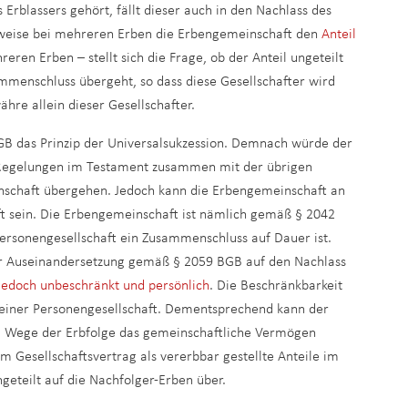
 Erblassers gehört, fällt dieser auch in den Nachlass des
sweise bei mehreren Erben die Erbengemeinschaft den
Anteil
reren Erben – stellt sich die Frage, ob der Anteil ungeteilt
mmenschluss übergeht, so dass diese Gesellschafter wird
ähre allein dieser Gesellschafter.
BGB das Prinzip der Universalsukzession. Demnach würde der
e Regelungen im Testament zusammen mit der übrigen
nschaft übergehen. Jedoch kann die Erbengemeinschaft an
aft sein. Die Erbengemeinschaft ist nämlich gemäß § 2042
ersonengesellschaft ein Zusammenschluss auf Dauer ist.
r Auseinandersetzung gemäß § 2059 BGB auf den Nachlass
jedoch unbeschränkt und persönlich
. Die Beschränkbarkeit
 einer Personengesellschaft. Dementsprechend kann der
im Wege der Erbfolge das gemeinschaftliche Vermögen
 Gesellschaftsvertrag als vererbbar gestellte Anteile im
eteilt auf die Nachfolger-Erben über.