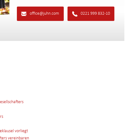
office@juhn.com
0221 999 832-10
esellschafters
rs
eklausel vorliegt
afters vereinbaren