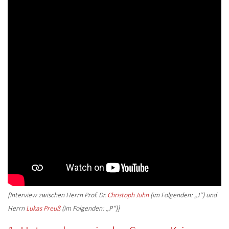
[Interview zwischen Herrn Prof. Dr.
Christoph Juhn
(im Folgenden: „J“) und
Herrn
Lukas Preuß
(im Folgenden: „P“)]