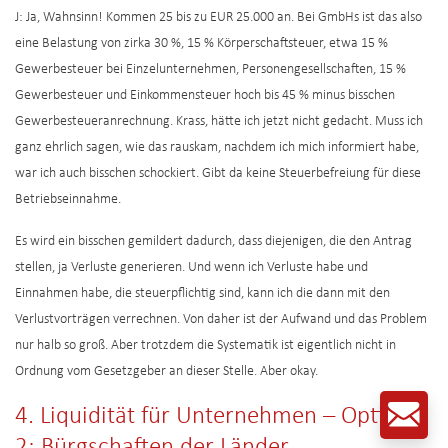
J: Ja, Wahnsinn! Kommen 25 bis zu EUR 25.000 an. Bei GmbHs ist das also
eine Belastung von zirka 30 %, 15 % Körperschaftsteuer, etwa 15 %
Gewerbesteuer bei Einzelunternehmen, Personengesellschaften, 15 %
Gewerbesteuer und Einkommensteuer hoch bis 45 % minus bisschen
Gewerbesteueranrechnung. Krass, hätte ich jetzt nicht gedacht. Muss ich
ganz ehrlich sagen, wie das rauskam, nachdem ich mich informiert habe,
war ich auch bisschen schockiert. Gibt da keine Steuerbefreiung für diese
Betriebseinnahme.
Es wird ein bisschen gemildert dadurch, dass diejenigen, die den Antrag
stellen, ja Verluste generieren. Und wenn ich Verluste habe und
Einnahmen habe, die steuerpflichtig sind, kann ich die dann mit den
Verlustvorträgen verrechnen. Von daher ist der Aufwand und das Problem
nur halb so groß. Aber trotzdem die Systematik ist eigentlich nicht in
Ordnung vom Gesetzgeber an dieser Stelle. Aber okay.
4. Liquidität für Unternehmen – Option
2: Bürgschaften der Länder