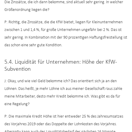
Die Zinssätze, die ich dann bekomme, sind aktuell sehr gering. In welcher
Größenordnung liegen die?
P: Richtig, die Zinssätze, die die KfW bietet, liegen für Kleinunternehmen
zwischen 1 und 1,4 %, für große Unternehmen ungefähr bei 2 %. Das ist
sehr gering. In Kombination mit der 90 prozentigen Haftungsfreistellung ist
das schon eine sehr gute Kondition.
5.4. Liquidität für Unternehmen: Höhe der KfW-
Subvention
J: Okay, und wie viel Geld bekomme ich? Das orientiert sich ja an den
Löhnen. Das heißt, je mehr Löhne ich aus meiner Gesellschaft raus zahle
meine Mitarbeiter, desto mehr Kredit bekomme ich. Was gibt es da für
eine Regelung?
P: Die maximale Kredit Höhe ist hier entweder 25 % des Jahresumsatzes
des Vorjahres 2019 oder das Doppelte der Lohnkosten des Vorjahres.
Alternativ kann auch der Liquiditätsbedarf der nächsten 16 Monate