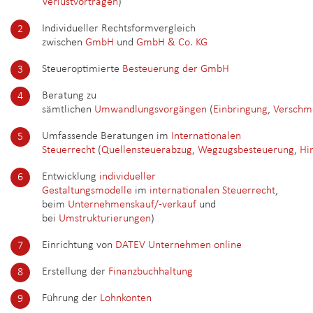
Verlustvorträgen
)
Individueller Rechtsformvergleich
zwischen
GmbH
und
GmbH & Co. KG
Steueroptimierte
Besteuerung der GmbH
Beratung zu
sämtlichen
Umwandlungsvorgängen
(
Einbringung
,
Verschm
Umfassende Beratungen im
Internationalen
Steuerrecht
(
Quellensteuerabzug
,
Wegzugsbesteuerung
,
Hi
Entwicklung
individueller
Gestaltungsmodelle
im
internationalen Steuerrecht
,
beim
Unternehmenskauf/-verkauf
und
bei
Umstrukturierungen
)
Einrichtung von
DATEV Unternehmen online
Erstellung der
Finanzbuchhaltung
Führung der
Lohnkonten