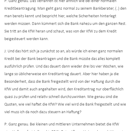
P: Ganz genau. Das Verfahren ist hier ähnlich wie bei einer normalen
Kreditbeantragung. Man geht ganz normal zu seinem Bankberater, (..) den
man bereits kennt und bespricht hier, welche Sicherheiten hinterlegt
werden müssen. Dann kümmert sich die Bank nahezu um den ganzen Rest.
Sie tritt an die KfW heran und schaut, was von der KfW zu dem Kredit
beigesteuert werden kann.
J: Und das hört sich ja zunächst so an, als würde ich einen ganz normalen
Kredit bei der Bank beantragen und die Bank müsste das alles komplett
ausführlich prüfen. Und das dauert dann wieder drei bis vier Wochen, wie
lange so üblicherweise ein Kreditantrag dauert. Aber hier haben ja die
Besonderheit, dass die Bank freigestellt wird von der Haftung durch die
KfW und damit auch angehalten wird, den Kreditantrag nur oberflächlich
quasi zu prüfen und relativ schnell durchzuwinken. Wie genau sind die
Quoten, wie viel haftet die KfW? Wie viel wird die Bank freigestellt und wie
viel muss ich da noch dazu steuern an Haftung?
P: Ganz genau. Bei kleinen und mittleren Unternehmen bietet die KfW