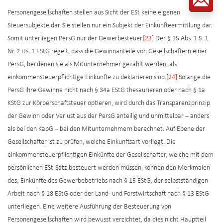
Personengesellschaften stellen aus Sicht der ESt keine eigenen
Steuersubjekte dar. Sie stellen nur ein Subjekt der Einkünfteermittlung dar.
Somit unterliegen PersG nur der Gewerbesteuer.
[23]
Der § 15 Abs. 1 S. 1
Nr. 2 Hs. 1 EStG regelt, dass die Gewinnanteile von Gesellschaftern einer
PersG, bei denen sie als Mitunternehmer gezählt werden, als
einkommensteuerpflichtige Einkünfte zu deklarieren sind.
[24]
Solange die
PersG ihre Gewinne nicht nach § 34a EStG thesaurieren oder nach § 1a
KStG zur Körperschaftsteuer optieren, wird durch das Transparenzprinzip
der Gewinn oder Verlust aus der PersG anteilig und unmittelbar – anders
als bei den KapG – bei den Mitunternehmern berechnet. Auf Ebene der
Gesellschafter ist zu prüfen, welche Einkunftsart vorliegt. Die
einkommensteuerpflichtigen Einkünfte der Gesellschafter, welche mit dem
persönlichen ESt-Satz besteuert werden müssen, können den Merkmalen
des; Einkünfte des Gewerbebetriebs nach § 15 EStG, der selbstständigen
Arbeit nach § 18 EStG oder der Land- und Forstwirtschaft nach § 13 EStG
unterliegen. Eine weitere Ausführung der Besteuerung von
Personengesellschaften wird bewusst verzichtet, da dies nicht Hauptteil