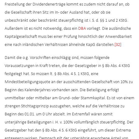
Freistellung der Dividendenerträge kommt es zudem nicht darauf an, ob
die Gesellschaft ihren Sitz im In- oder Ausland hat, oder ob sie
unbeschränkt oder beschränkt steuerpflichtig ist i. S. d. §§ 1 und 2 KStG.
Außerdem ist es nicht notwendig, dass ein
DBA
vorliegt. Die ausländische
Kapitalgesellschaft muss bei einer Prüfung hinsichtlich der Anwendbarkeit
eine nach inländischen Verhältnissen ähnelnde KapG darstellen.
[32]
Damit die o.g. Vorschriften einschlägig sind, müssen folgende
Voraussetzungen in Kraft treten, die der Gesetzgeber in § 8b Abs. 4 KStG
festgelegt hat. So müssen lt. § 8b Abs. 4 S. 1 KStG, eine
Mindestbeteiligungsquote an der ausschüttenden Gesellschaft von 10% zu
Beginn des Kalenderjahres vorhanden sein. Die Beteiligung erfolgt
unmittelbar oder mittelbar am Grund- oder Stammkapital. Es ist von einem
strengen Stichtagsprinzip auszugehen, welche auf die Verhältnisse zu
Beginn des 01.01. um 0 Uhr abzielt. Im Extremfall wären somit
unterjährige Beteiligungen i. H. v. 100% vollumfänglich steuerpflichtig. Der
Gesetzgeber hat den § 8b Abs. 4 S. 6 KStG eingeführt, um dieser Extrema
entgegenzuwirken. Demnach gilt der unterjährig erworbene Anteil von