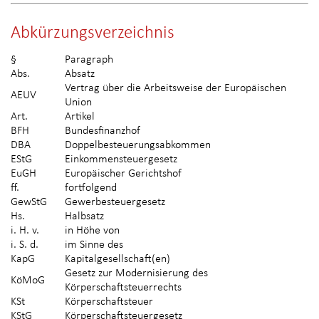
Abkürzungsverzeichnis
§
Paragraph
Abs.
Absatz
Vertrag über die Arbeitsweise der Europäischen
AEUV
Union
Art.
Artikel
BFH
Bundesfinanzhof
DBA
Doppelbesteuerungsabkommen
EStG
Einkommensteuergesetz
EuGH
Europäischer Gerichtshof
ff.
fortfolgend
GewStG
Gewerbesteuergesetz
Hs.
Halbsatz
i. H. v.
in Höhe von
i. S. d.
im Sinne des
KapG
Kapitalgesellschaft(en)
Gesetz zur Modernisierung des
KöMoG
Körperschaftsteuerrechts
KSt
Körperschaftsteuer
KStG
Körperschaftsteuergesetz