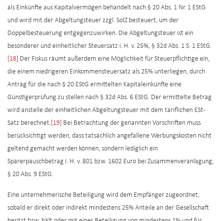
als Einkünfte aus Kapitalvermögen behandelt nach § 20 Abs. 1 Nr. 1 EStG
und wird mit der Abgeltungsteuer zzgl. SolZ besteuert, um der
Doppelbesteuerung entgegenzuwirken. Die Abgeltungsteuer ist ein
besonderer und einheitlicher Steuersatz i. H. v. 25%, § 32d Abs. 1 S. 1 EStG.
[18]
Der Fiskus räumt außerdem eine Möglichkeit für Steuerpflichtige ein,
die einem niedrigeren Einkommensteuersatz als 25% unterliegen, durch
Antrag für die nach § 20 EStG ermittelten Kapitaleinkünfte eine
Günstigerprüfung zu stellen nach § 32d Abs. 6 EStG. Der ermittelte Betrag
wird anstelle der einheitlichen Abgeltungsteuer mit dem tariflichen ESt-
Satz berechnet.
[19]
Bei Betrachtung der genannten Vorschriften muss
berücksichtigt werden, dass tatsächlich angefallene Werbungskosten nicht
geltend gemacht werden können, sondern lediglich ein
Sparerpauschbetrag i. H. v. 801 bzw. 1602 Euro bei Zusammenveranlagung,
§ 20 Abs. 9 EStG.
Eine unternehmerische Beteiligung wird dem Empfänger zugeordnet,
sobald er direkt oder indirekt mindestens 25% Anteile an der Gesellschaft
besitzt bzw. hält oder mit einer Beteiligung von mindestens 1% und für