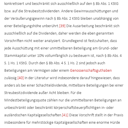
konkretisiert und beschränkt sich ausschließlich auf den § 8b Abs. 1 KStG
bzw. auf die Streubesitzdividenden. Andere Gewinnausschüttungen und
der Veräußerungsgewinn nach § 8b Abs. 2 KStG bleiben unabhängig von
einer Beteiligungshöhe unberührt.
[39]
Die Ausarbeitung beschränkt sich
ausschließlich auf die Dividenden, daher werden die eben genannten
Vorschriften nicht weiter analysiert. Grundlegend ist festzuhalten, dass
jede Ausschüttung mit einer unmittelbaren Beteiligung am Grund- oder
Stammkapital unter 10% vollumfänglich zu besteuern ist, nach § 8b Abs. 4
S. 1 Hs. 1 KStG. Durch den § 8b Abs. 4 S. 1 Hs. 2 sind jedoch auch
Beteiligungen am Vermögen oder einem
Genossenschaftsguthaben
zulässig.
[40]
In der Literatur wird insbesondere darauf hingewiesen, dass
anders als bei einer Schachteldividende, mittelbare Beteiligungen bei einer
Streubesitzdividende außer Acht bleiben. Für die
Mindestbeteiligungsquote zählen nur die unmittelbaren Beteiligungen an
unbeschränkt oder beschränkt körperschaftsteuerpflichtigen in- oder
ausländischen Kapitalgesellschaften.
[41]
Diese Vorschrift stellt in der Praxis
insbesondere für mehrstöckige Kapitalgesellschaften eine enorme Hürde