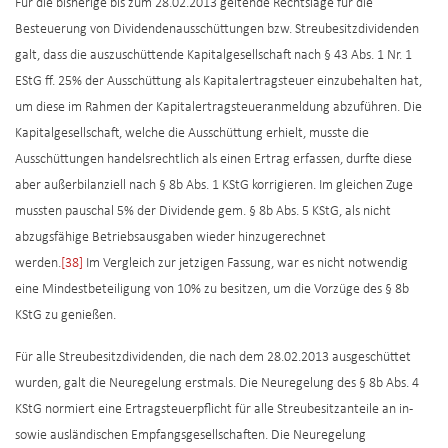
Für die bisherige bis zum 28.02.2013 geltende Rechtslage für die
Besteuerung von Dividendenausschüttungen bzw. Streubesitzdividenden
galt, dass die auszuschüttende Kapitalgesellschaft nach § 43 Abs. 1 Nr. 1
EStG ff. 25% der Ausschüttung als Kapitalertragsteuer einzubehalten hat,
um diese im Rahmen der Kapitalertragsteueranmeldung abzuführen. Die
Kapitalgesellschaft, welche die Ausschüttung erhielt, musste die
Ausschüttungen handelsrechtlich als einen Ertrag erfassen, durfte diese
aber außerbilanziell nach § 8b Abs. 1 KStG korrigieren. Im gleichen Zuge
mussten pauschal 5% der Dividende gem. § 8b Abs. 5 KStG, als nicht
abzugsfähige Betriebsausgaben wieder hinzugerechnet
werden.
[38]
Im Vergleich zur jetzigen Fassung, war es nicht notwendig
eine Mindestbeteiligung von 10% zu besitzen, um die Vorzüge des § 8b
KStG zu genießen.
Für alle Streubesitzdividenden, die nach dem 28.02.2013 ausgeschüttet
wurden, galt die Neuregelung erstmals. Die Neuregelung des § 8b Abs. 4
KStG normiert eine Ertragsteuerpflicht für alle Streubesitzanteile an in-
sowie ausländischen Empfangsgesellschaften. Die Neuregelung