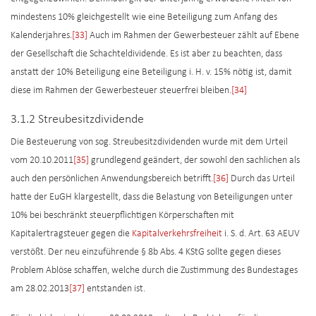
mindestens 10% gleichgestellt wie eine Beteiligung zum Anfang des
Kalenderjahres.
[33]
Auch im Rahmen der Gewerbesteuer zählt auf Ebene
der Gesellschaft die Schachteldividende. Es ist aber zu beachten, dass
anstatt der 10% Beteiligung eine Beteiligung i. H. v. 15% nötig ist, damit
diese im Rahmen der Gewerbesteuer steuerfrei bleiben.
[34]
3.1.2 Streubesitzdividende
Die Besteuerung von sog. Streubesitzdividenden wurde mit dem Urteil
vom 20.10.2011
[35]
grundlegend geändert, der sowohl den sachlichen als
auch den persönlichen Anwendungsbereich betrifft.
[36]
Durch das Urteil
hatte der EuGH klargestellt, dass die Belastung von Beteiligungen unter
10% bei beschränkt steuerpflichtigen Körperschaften mit
Kapitalertragsteuer gegen die
Kapitalverkehrsfreiheit
i. S. d. Art. 63 AEUV
verstößt. Der neu einzuführende § 8b Abs. 4 KStG sollte gegen dieses
Problem Ablöse schaffen, welche durch die Zustimmung des Bundestages
am 28.02.2013
[37]
entstanden ist.