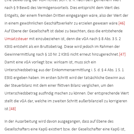
Eine Bewertung der vGA richtet sich i. d. R. nach dem gemeinem Wert
nach § 9 BewG des Vermögensvorteils. Dies entspricht dem Wert des
Entgelts, der einem fremden Dritten eingegangen wäre, also der Wert der
in einem gewöhnlichen Geschäftsverkehr zu erzielen gewesen wäre.
[46]
Auf Ebene der Gesellschaft ist dabei zu beachten, dass die entstehende
Umsatzsteuer
mit einzubeziehen ist, denn die vGA nach § 8 Abs. 3 S. 2
KStG entsteht als ein Bruttobetrag. Diese wird jedoch im Rahmen der
Gewinnermittlung nach § 10 Nr. 2 KStG nicht erneut hinzugerechnet.
[47]
Damit eine vGA vorliegt bzw. wirksam ist, muss sich ein
Unterschiedsbetrag aus der Einkommensermittlung i. S. d. § 4 Abs. 1 S. 1
EStG ergeben haben. Im ersten Schritt wird der tatsächliche Gewinn aus
der Steuerbilanz mit dem einer fiktiven Bilanz verglichen, um den
Unterschiedsbetrag ausfindig machen zu können. Der entsprechende Wert
stellt die vGA dar, welche im zweiten Schritt außerbilanziell zu korrigieren
ist.
[48]
In der Ausarbeitung wird davon ausgegangen, dass auf Ebene des
Gesellschafters eine KapG existiert bzw. der Gesellschafter eine KapG ist,