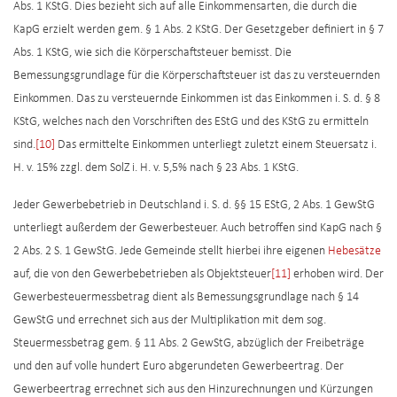
Abs. 1 KStG. Dies bezieht sich auf alle Einkommensarten, die durch die
KapG erzielt werden gem. § 1 Abs. 2 KStG. Der Gesetzgeber definiert in § 7
Abs. 1 KStG, wie sich die Körperschaftsteuer bemisst. Die
Bemessungsgrundlage für die Körperschaftsteuer ist das zu versteuernden
Einkommen. Das zu versteuernde Einkommen ist das Einkommen i. S. d. § 8
KStG, welches nach den Vorschriften des EStG und des KStG zu ermitteln
sind.
[10]
Das ermittelte Einkommen unterliegt zuletzt einem Steuersatz i.
H. v. 15% zzgl. dem SolZ i. H. v. 5,5% nach § 23 Abs. 1 KStG.
Jeder Gewerbebetrieb in Deutschland i. S. d. §§ 15 EStG, 2 Abs. 1 GewStG
unterliegt außerdem der Gewerbesteuer. Auch betroffen sind KapG nach §
2 Abs. 2 S. 1 GewStG. Jede Gemeinde stellt hierbei ihre eigenen
Hebesätze
auf, die von den Gewerbebetrieben als Objektsteuer
[11]
erhoben wird. Der
Gewerbesteuermessbetrag dient als Bemessungsgrundlage nach § 14
GewStG und errechnet sich aus der Multiplikation mit dem sog.
Steuermessbetrag gem. § 11 Abs. 2 GewStG, abzüglich der Freibeträge
und den auf volle hundert Euro abgerundeten Gewerbeertrag. Der
Gewerbeertrag errechnet sich aus den Hinzurechnungen und Kürzungen