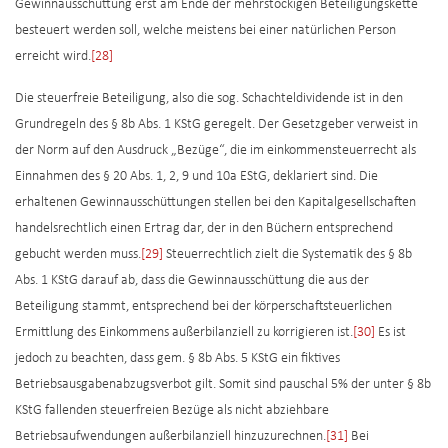
Gewinnausschüttung erst am Ende der mehrstöckigen Beteiligungskette
besteuert werden soll, welche meistens bei einer natürlichen Person
erreicht wird.
[28]
Die steuerfreie Beteiligung, also die sog. Schachteldividende ist in den
Grundregeln des § 8b Abs. 1 KStG geregelt. Der Gesetzgeber verweist in
der Norm auf den Ausdruck „Bezüge“, die im einkommensteuerrecht als
Einnahmen des § 20 Abs. 1, 2, 9 und 10a EStG, deklariert sind. Die
erhaltenen Gewinnausschüttungen stellen bei den Kapitalgesellschaften
handelsrechtlich einen Ertrag dar, der in den Büchern entsprechend
gebucht werden muss.
[29]
Steuerrechtlich zielt die Systematik des § 8b
Abs. 1 KStG darauf ab, dass die Gewinnausschüttung die aus der
Beteiligung stammt, entsprechend bei der körperschaftsteuerlichen
Ermittlung des Einkommens außerbilanziell zu korrigieren ist.
[30]
Es ist
jedoch zu beachten, dass gem. § 8b Abs. 5 KStG ein fiktives
Betriebsausgabenabzugsverbot gilt. Somit sind pauschal 5% der unter § 8b
KStG fallenden steuerfreien Bezüge als nicht abziehbare
Betriebsaufwendungen außerbilanziell hinzuzurechnen.
[31]
Bei