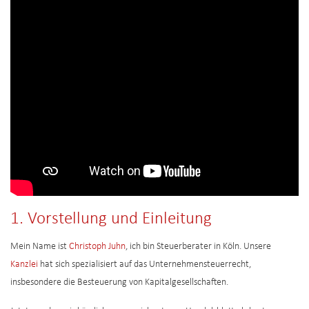
1. Vorstellung und Einleitung
Mein Name ist
Christoph Juhn
, ich bin Steuerberater in Köln. Unsere
Kanzlei
hat sich spezialisiert auf das Unternehmensteuerrecht,
insbesondere die Besteuerung von Kapitalgesellschaften.