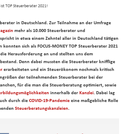
ist TOP Steuerberater 2021!
erater in Deutschland. Zur Teilnahme an der Umfrage
agazin
mehr als 10.000 Steuerberater und
spricht in etwa einem Zehntel aller in Deutschland tätigen
nen konnten sich als FOCUS-MONEY TOP Steuerberater 2021
r
die Herausforderung an und stellten uns dem
estand. Denn dabei mussten die Steuerberater knifflige
er
erarbeiteten
und ein Steuerökonom nochmals kritisch
ngrößen der teilnehmenden Steuerberater bei der
anchen, für die man die Steuerberatung optimiert, sowie
erbildungsmöglichkeiten
innerhalb der
Kanzlei
. Dabei lag
auch durch die
COVID-19-Pandemie
eine maßgebliche Rolle
hmenden
Steuerberatungskanzleien
.