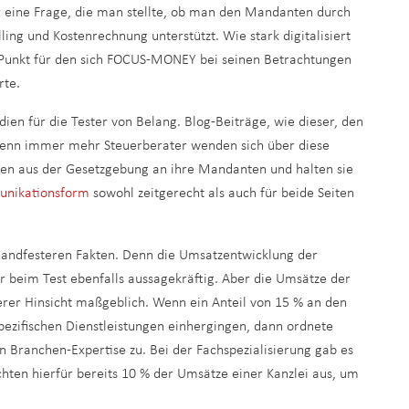
r eine Frage, die man stellte, ob man den Mandanten durch
ling und Kostenrechnung unterstützt. Wie stark digitalisiert
er Punkt für den sich FOCUS-MONEY bei seinen Betrachtungen
rte.
dien für die Tester von Belang. Blog-Beiträge, wie dieser, den
 Denn immer mehr Steuerberater wenden sich über diese
ten aus der Gesetzgebung an ihre Mandanten und halten sie
nikationsform
sowohl zeitgerecht als auch für beide Seiten
handfesteren Fakten. Denn die Umsatzentwicklung der
 beim Test ebenfalls aussagekräftig. Aber die Umsätze der
rer Hinsicht maßgeblich. Wenn ein Anteil von 15 % an den
ezifischen Dienstleistungen einhergingen, dann ordnete
Branchen-Expertise zu. Bei der Fachspezialisierung gab es
chten hierfür bereits 10 % der Umsätze einer Kanzlei aus, um