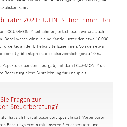
 man in dieser Hinsicht auf eine langjährige Erfahrung bei
ückblicken kann.
erater 2021: JUHN Partner nimmt teil
n FOCUS-MONEY teilnahmen, entschieden wir uns auch
. Dabei waren wir nur eine Kanzlei unter den etwa 10.000,
fforderte, an der Erhebung teilzunehmen. Von den etwa
 derzeit gibt entspricht dies also ziemlich genau 10 %.
he Aspekte es bei dem Test gab, mit dem FCUS-MONEY die
e Bedeutung diese Auszeichnung für uns spielt.
Sie Fragen zur
den Steuerberatung?
zlei hat sich hierauf besonders spezialisiert. Vereinbaren
Ihren Beratungstermin mit unseren Steuerberatern und