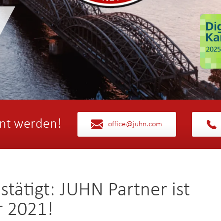
nt werden!
office@juhn.com
ätigt: JUHN Partner ist
r 2021!