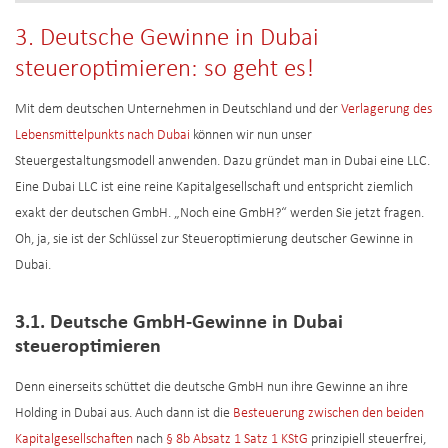
3. Deutsche Gewinne in Dubai
steueroptimieren: so geht es!
Mit dem deutschen Unternehmen in Deutschland und der
Verlagerung des
Lebensmittelpunkts nach Dubai
können wir nun unser
Steuergestaltungsmodell anwenden. Dazu gründet man in Dubai eine LLC.
Eine Dubai LLC ist eine reine Kapitalgesellschaft und entspricht ziemlich
exakt der deutschen GmbH. „Noch eine GmbH?“ werden Sie jetzt fragen.
Oh, ja, sie ist der Schlüssel zur Steueroptimierung deutscher Gewinne in
Dubai.
3.1. Deutsche GmbH-Gewinne in Dubai
steueroptimieren
Denn einerseits schüttet die deutsche GmbH nun ihre Gewinne an ihre
Holding in Dubai aus. Auch dann ist die
Besteuerung zwischen den beiden
Kapitalgesellschaften
nach
§ 8b Absatz 1 Satz 1 KStG
prinzipiell steuerfrei,