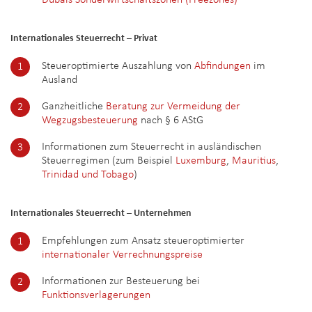
Dubais Sonderwirtschaftszonen (Freezones)
Internationales Steuerrecht – Privat
Steueroptimierte Auszahlung von
Abfindungen
im
Ausland
Ganzheitliche
Beratung zur Vermeidung der
Wegzugsbesteuerung
nach § 6 AStG
Informationen zum Steuerrecht in ausländischen
Steuerregimen (zum Beispiel
Luxemburg
,
Mauritius
,
Trinidad und Tobago
)
Internationales Steuerrecht – Unternehmen
Empfehlungen zum Ansatz steueroptimierter
internationaler Verrechnungspreise
Informationen zur Besteuerung bei
Funktionsverlagerungen