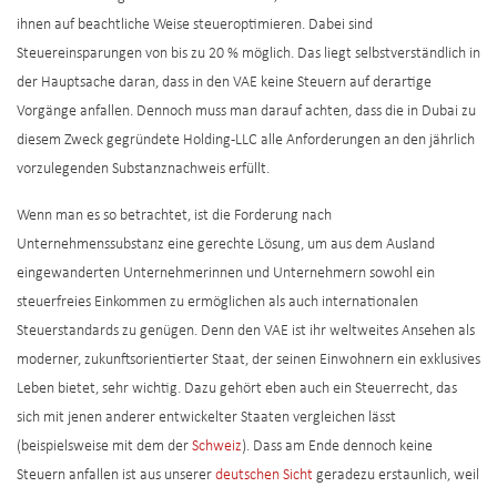
ihnen auf beachtliche Weise steueroptimieren. Dabei sind
Steuereinsparungen von bis zu 20 % möglich. Das liegt selbstverständlich in
der Hauptsache daran, dass in den VAE keine Steuern auf derartige
Vorgänge anfallen. Dennoch muss man darauf achten, dass die in Dubai zu
diesem Zweck gegründete Holding-LLC alle Anforderungen an den jährlich
vorzulegenden Substanznachweis erfüllt.
Wenn man es so betrachtet, ist die Forderung nach
Unternehmenssubstanz eine gerechte Lösung, um aus dem Ausland
eingewanderten Unternehmerinnen und Unternehmern sowohl ein
steuerfreies Einkommen zu ermöglichen als auch internationalen
Steuerstandards zu genügen. Denn den VAE ist ihr weltweites Ansehen als
moderner, zukunftsorientierter Staat, der seinen Einwohnern ein exklusives
Leben bietet, sehr wichtig. Dazu gehört eben auch ein Steuerrecht, das
sich mit jenen anderer entwickelter Staaten vergleichen lässt
(beispielsweise mit dem der
Schweiz
). Dass am Ende dennoch keine
Steuern anfallen ist aus unserer
deutschen Sicht
geradezu erstaunlich, weil