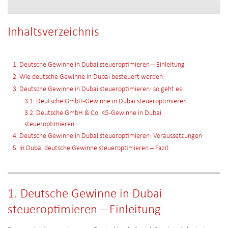
Inhaltsverzeichnis
1. Deutsche Gewinne in Dubai steueroptimieren – Einleitung
2. Wie deutsche Gewinne in Dubai besteuert werden
3. Deutsche Gewinne in Dubai steueroptimieren: so geht es!
3.1. Deutsche GmbH-Gewinne in Dubai steueroptimieren
3.2. Deutsche GmbH & Co. KG-Gewinne in Dubai
steueroptimieren
4. Deutsche Gewinne in Dubai steueroptimieren: Voraussetzungen
5. In Dubai deutsche Gewinne steueroptimieren – Fazit
1. Deutsche Gewinne in Dubai
steueroptimieren – Einleitung