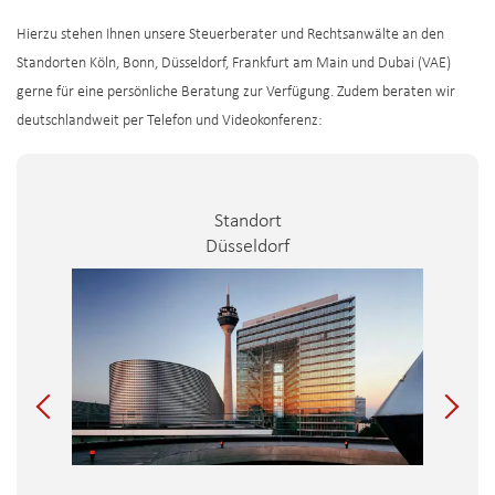
Hierzu stehen Ihnen unsere Steuerberater und Rechtsanwälte an den
Standorten Köln, Bonn, Düsseldorf, Frankfurt am Main und Dubai (VAE)
gerne für eine persönliche Beratung zur Verfügung. Zudem beraten wir
deutschlandweit per Telefon und Videokonferenz:
Standort
Düsseldorf