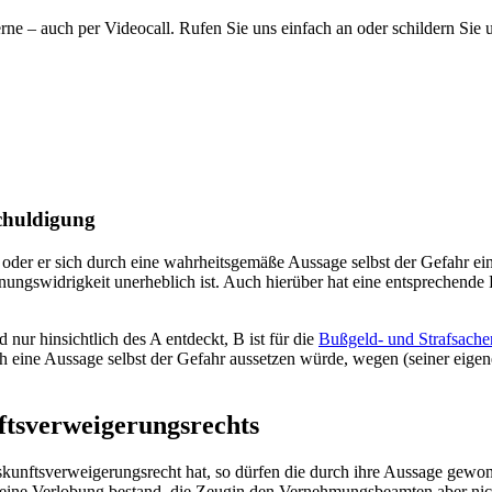
rne – auch per Videocall. Rufen Sie uns einfach an oder schildern Sie 
schuldigung
der er sich durch eine wahrheitsgemäße Aussage selbst der Gefahr ein
nungswidrigkeit unerheblich ist. Auch hierüber hat eine entsprechend
nur hinsichtlich des A entdeckt, B ist für die
Bußgeld- und Strafsache
eine Aussage selbst der Gefahr aussetzen würde, wegen (seiner eigenen
nftsverweigerungsrechts
uskunftsverweigerungsrecht hat, so dürfen die durch ihre Aussage gewo
 eine Verlobung bestand, die Zeugin den Vernehmungsbeamten aber nic