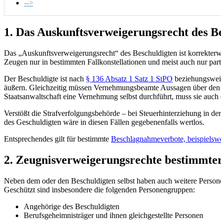
-->
1. Das Auskunftsverweigerungsrecht des B
Das „Auskunftsverweigerungsrecht“ des Beschuldigten ist korrekterw
Zeugen nur in bestimmten Fallkonstellationen und meist auch nur partie
Der Beschuldigte ist nach
§ 136 Absatz 1 Satz 1 StPO
beziehungsweis
äußern. Gleichzeitig müssen Vernehmungsbeamte Aussagen über den ko
Staatsanwaltschaft eine Vernehmung selbst durchführt, muss sie auch d
Verstößt die Strafverfolgungsbehörde – bei Steuerhinterziehung in de
des Geschuldigten wäre in diesen Fällen gegebenenfalls wertlos.
Entsprechendes gilt für bestimmte
Beschlagnahmeverbote, beispielsw
2. Zeugnisverweigerungsrechte bestimmte
Neben dem oder den Beschuldigten selbst haben auch weitere Persone
Geschützt sind insbesondere die folgenden Personengruppen:
Angehörige des Beschuldigten
Berufsgeheimnisträger und ihnen gleichgestellte Personen