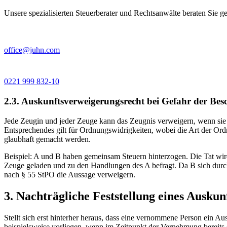
Unsere spezialisierten Steuerberater und Rechtsanwälte beraten Sie ge
office@juhn.com
0221 999 832-10
2.3. Auskunftsverweigerungsrecht bei Gefahr der Be
Jede Zeugin und jeder Zeuge kann das Zeugnis verweigern, wenn sie o
Entsprechendes gilt für Ordnungswidrigkeiten, wobei die Art der Ord
glaubhaft gemacht werden.
Beispiel: A und B haben gemeinsam Steuern hinterzogen. Die Tat wird 
Zeuge geladen und zu den Handlungen des A befragt. Da B sich durch 
nach § 55 StPO die Aussage verweigern.
3. Nachträgliche Feststellung eines Ausku
Stellt sich erst hinterher heraus, dass eine vernommene Person ein A
beispielsweise vorliegen, wenn im Zeitpunkt der Vernehmung bereits