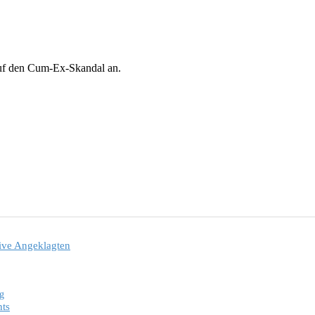
auf den Cum-Ex-Skandal an.
tive Angeklagten
ng
hts