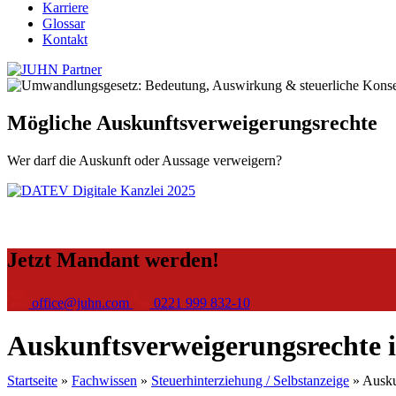
Karriere
Glossar
Kontakt
Mögliche Auskunftsverweigerungsrechte
Wer darf die Auskunft oder Aussage verweigern?
Jetzt Mandant werden!
office@juhn.com
0221 999 832-10
Auskunftsverweigerungsrechte i
Startseite
»
Fachwissen
»
Steuerhinterziehung / Selbstanzeige
» Ausku