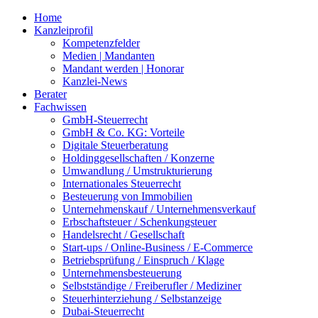
Home
Kanzleiprofil
Kompetenzfelder
Medien | Mandanten
Mandant werden | Honorar
Kanzlei-News
Berater
Fachwissen
GmbH-Steuerrecht
GmbH & Co. KG: Vorteile
Digitale Steuerberatung
Holdinggesellschaften / Konzerne
Umwandlung / Umstrukturierung
Internationales Steuerrecht
Besteuerung von Immobilien
Unternehmenskauf / Unternehmensverkauf
Erbschaftsteuer / Schenkungsteuer
Handelsrecht / Gesellschaft
Start-ups / Online-Business / E-Commerce
Betriebsprüfung / Einspruch / Klage
Unternehmensbesteuerung
Selbstständige / Freiberufler / Mediziner
Steuerhinterziehung / Selbstanzeige
Dubai-Steuerrecht