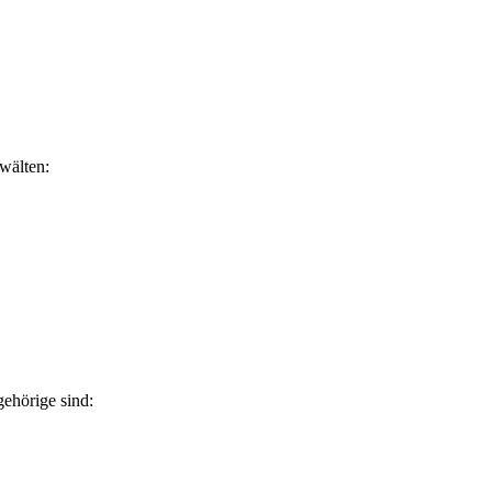
nwälten:
gehörige sind: