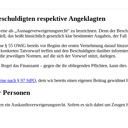
eschuldigten respektive Angeklagten
eise als „Aussageverweigerungsrecht“ zu bezeichnen. Denn der Beschul
ll, das heißt hinsichtlich gesetzlich klar bestimmter Angaben, der Fall i
e § 55 OWiG bereits vor Beginn der ersten Vernehmung darauf hinzuwei
nkreten Tatvorwurf treffen und den Beschuldigten darüber informieren
ie jeweiligen Normen, auf die sich der Vorwurf stützt, darlegen.
r Regel das Finanzamt – gegen die ihr obliegenden Pflichten, kann die
eise nach § 97 StPO
, dem wir bereits einen eigenen Beitrag gewidmet 
r Personen
n ein Auskunftsverweigerungsrecht. Sofern es sich dabei um Zeugen h