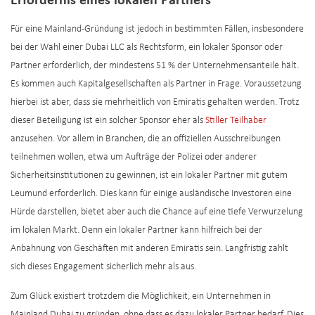
Erfordernis eines lokalen Partners
Für eine Mainland-Gründung ist jedoch in bestimmten Fällen, insbesondere
bei der Wahl einer Dubai LLC als Rechtsform, ein lokaler Sponsor oder
Partner erforderlich, der mindestens 51 % der Unternehmensanteile hält.
Es kommen auch Kapitalgesellschaften als Partner in Frage. Voraussetzung
hierbei ist aber, dass sie mehrheitlich von Emiratis gehalten werden. Trotz
dieser Beteiligung ist ein solcher Sponsor eher als
Stiller Teilhaber
anzusehen. Vor allem in Branchen, die an offiziellen Ausschreibungen
teilnehmen wollen, etwa um Aufträge der Polizei oder anderer
Sicherheitsinstitutionen zu gewinnen, ist ein lokaler Partner mit gutem
Leumund erforderlich. Dies kann für einige ausländische Investoren eine
Hürde darstellen, bietet aber auch die Chance auf eine tiefe Verwurzelung
im lokalen Markt. Denn ein lokaler Partner kann hilfreich bei der
Anbahnung von Geschäften mit anderen Emiratis sein. Langfristig zahlt
sich dieses Engagement sicherlich mehr als aus.
Zum Glück existiert trotzdem die Möglichkeit, ein Unternehmen in
Mainland Dubai zu gründen, ohne dass es dazu lokaler Partner bedarf. Dies