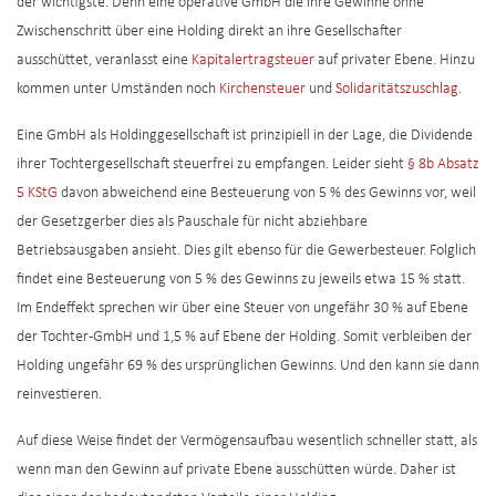
der wichtigste. Denn eine operative GmbH die ihre Gewinne ohne
Zwischenschritt über eine Holding direkt an ihre Gesellschafter
ausschüttet, veranlasst eine
Kapitalertragsteuer
auf privater Ebene. Hinzu
kommen unter Umständen noch
Kirchensteuer
und
Solidaritätszuschlag
.
Eine GmbH als Holdinggesellschaft ist prinzipiell in der Lage, die Dividende
ihrer Tochtergesellschaft steuerfrei zu empfangen. Leider sieht
§ 8b Absatz
5 KStG
davon abweichend eine Besteuerung von 5 % des Gewinns vor, weil
der Gesetzgerber dies als Pauschale für nicht abziehbare
Betriebsausgaben ansieht. Dies gilt ebenso für die Gewerbesteuer. Folglich
findet eine Besteuerung von 5 % des Gewinns zu jeweils etwa 15 % statt.
Im Endeffekt sprechen wir über eine Steuer von ungefähr 30 % auf Ebene
der Tochter-GmbH und 1,5 % auf Ebene der Holding. Somit verbleiben der
Holding ungefähr 69 % des ursprünglichen Gewinns. Und den kann sie dann
reinvestieren.
Auf diese Weise findet der Vermögensaufbau wesentlich schneller statt, als
wenn man den Gewinn auf private Ebene ausschütten würde. Daher ist