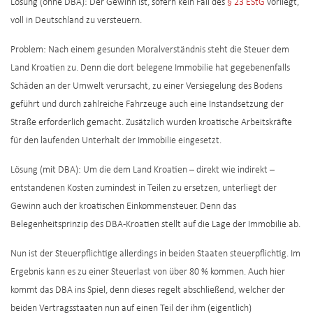
Lösung (ohne DBA): Der Gewinn ist, sofern kein Fall des
§ 23 EStG
vorliegt,
voll in Deutschland zu versteuern.
Problem: Nach einem gesunden Moralverständnis steht die Steuer dem
Land Kroatien zu. Denn die dort belegene Immobilie hat gegebenenfalls
Schäden an der Umwelt verursacht, zu einer Versiegelung des Bodens
geführt und durch zahlreiche Fahrzeuge auch eine Instandsetzung der
Straße erforderlich gemacht. Zusätzlich wurden kroatische Arbeitskräfte
für den laufenden Unterhalt der Immobilie eingesetzt.
Lösung (mit DBA): Um die dem Land Kroatien – direkt wie indirekt –
entstandenen Kosten zumindest in Teilen zu ersetzen, unterliegt der
Gewinn auch der kroatischen Einkommensteuer. Denn das
Belegenheitsprinzip des DBA-Kroatien stellt auf die Lage der Immobilie ab.
Nun ist der Steuerpflichtige allerdings in beiden Staaten steuerpflichtig. Im
Ergebnis kann es zu einer Steuerlast von über 80 % kommen. Auch hier
kommt das DBA ins Spiel, denn dieses regelt abschließend, welcher der
beiden Vertragsstaaten nun auf einen Teil der ihm (eigentlich)