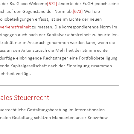
it der Rs. Glaxo Welcome
[672]
änderte der EuGH jedoch seine
ßlich auf den Gegenstand der Norm ab.
[673]
Weil die
liobeteiligungen erfasst, ist sie im Lichte der neuen
lverkehrsfreiheit
zu messen. Die korrespondierende Norm im
hingegen auch nach der Kapitalverkehrsfreiheit zu beurteilen.
utralität nur in Anspruch genommen werden kann, wenn die
uss an den Anteilstausch die Mehrheit der Stimmrechte
edürftige einbringende Rechtsträger eine Portfoliobeteiligung
ende Kapitalgesellschaft nach der Einbringung zusammen
ehrheit verfügt.
nales Steuerrecht
euerrechtliche Gestaltungsberatung im Internationalen
tionalen Gestaltung schätzen Mandanten unser Know-how