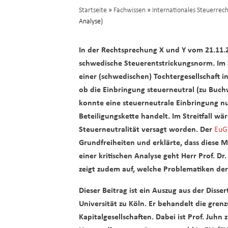
Startseite
»
Fachwissen
»
Internationales Steuerrec
Analyse)
In der Rechtsprechung X und Y vom 21.11.
schwedische Steuerentstrickungsnorm. Im S
einer (schwedischen) Tochtergesellschaft i
ob die Einbringung steuerneutral (zu Buc
konnte eine steuerneutrale Einbringung nu
Beteiligungskette handelt. Im Streitfall wä
Steuerneutralität versagt worden. Der
EuG
Grundfreiheiten und erklärte, dass diese 
einer kritischen Analyse geht Herr Prof. Dr
zeigt zudem auf, welche Problematiken der 
Dieser Beitrag ist ein Auszug aus der Disse
Universität zu Köln. Er behandelt die gre
Kapitalgesellschaften. Dabei ist Prof. Juh