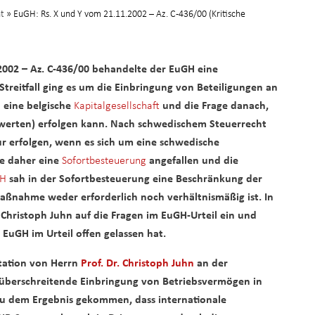
ht
» EuGH: Rs. X und Y vom 21.11.2002 – Az. C-436/00 (Kritische
2002 – Az. C-436/00 behandelte der EuGH eine
treitfall ging es um die Einbringung von Beteiligungen an
n eine belgische
Kapitalgesellschaft
und die Frage danach,
hwerten) erfolgen kann. Nach schwedischem Steuerrecht
r erfolgen, wenn es sich um eine schwedische
re daher eine
Sofortbesteuerung
angefallen und die
H
sah in der Sofortbesteuerung eine Beschränkung der
Maßnahme weder erforderlich noch verhältnismäßig ist. In
. Christoph Juhn auf die Fragen im EuGH-Urteil ein und
EuGH im Urteil offen gelassen hat.
rtation von Herrn
Prof. Dr. Christoph Juhn
an der
nzüberschreitende Einbringung von Betriebsvermögen in
n zu dem Ergebnis gekommen, dass internationale