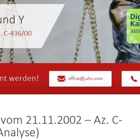
und Y
z. C-436/00
nt werden!
office@juhn.com
 vom 21.11.2002 – Az. C-
Analyse)