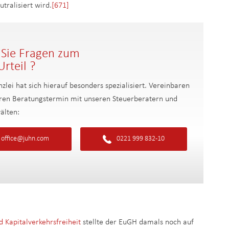
tralisiert wird.
[671]
Sie Fragen zum
rteil ?
zlei hat sich hierauf besonders spezialisiert. Vereinbaren
Ihren Beratungstermin mit unseren Steuerberatern und
älten:
office@juhn.com
0221 999 832-10
d Kapitalverkehrsfreiheit
stellte der EuGH damals noch auf