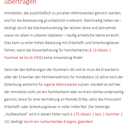
übertragen
Immobilien, die ausschließlich zu privaten Wohnzwecken genutzt werden,
sind für die Besteuerung grundsätzlich irrelevant. Gleichzeitig haben sie –
bedingt durch die Marktentwicklung der letzten Jahre und Jahrzehnte
sowie vor allem in urbanen Gebieten – häufig erhebliche Werte erreicht.
Dies kann zu einer hohen Belastung mit Erbschaft- und Schenkungsteuer
führen, wenn die Steuerbefreiung für Familienheime (
§ 13 Absatz 1
Nummer 4a bis 4c EStG
) keine Anwendung findet.
Denn bei den Befreiungen der Nummern 4b und 4c muss die Erwerberin
oder der Erwerber den Familienwohnsitz für mindestens 10 Jahre nach der
Schenkung weiterhin für
eigene Wohnzwecke
nutzen. Handelt es sich bei
der Immobilie nicht um ein Familienheim oder wird ein solches anderweitig
genutzt, etwa für eine Vermietung an fremde Dritte, setzt das Finanzamt
Erbschaft- oder Schenkungsteuer in voller Höhe fest. Der bisherige
„Nullbescheid“ wird in diesen Fällen nach
§ 175 Absatz 1 Satz 1 Nummer 2
AO
, bedingt
durch ein rückwirkendes Ereignis, geändert
.