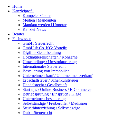
Home
Kanzleiprofil
Kompetenzfelder
Medien | Mandanten
Mandant werden | Honorar
Kanzlei-News
Berater
Fachwissen
GmbH-Steuerrecht
GmbH & Co. KG: Vorteile
Digitale Steuerberatung
Holdinggesellschaften / Konzerne
Umwandlung / Umstrukturierung
Internationales Steuerrecht
Besteuerung von Immobilien
Unternehmenskauf / Unternehmensverkauf
Erbschaftsteuer / Schenkungsteuer
Handelsrecht / Gesellschaft
Start-ups / Online-Business / E-Commerce
Betriebsprüfung / Einspruch / Klage
Unternehmensbesteuerung
Selbstständige / Freiberufler / Mediziner
Steuerhinterziehung / Selbstanzeige
Dubai-Steuerrecht