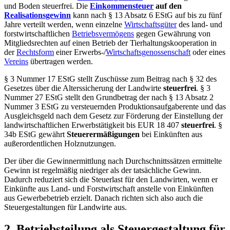
und Boden steuerfrei. Die
Einkommensteuer
auf den
Realisationsgewinn
kann nach § 13 Absatz 6 EStG auf bis zu fünf
Jahre verteilt werden, wenn einzelne
Wirtschaftsgüter
des land- und
forstwirtschaftlichen
Betriebsvermögens
gegen Gewährung von
Mitgliedsrechten auf einen Betrieb der Tierhaltungskooperation in
der
Rechtsform
einer Erwerbs-/
Wirtschaftsgenossenschaft
oder eines
Vereins
übertragen werden.
§ 3 Nummer 17 EStG stellt Zuschüsse zum Beitrag nach § 32 des
Gesetzes über die Alterssicherung der Landwirte
steuerfrei
. § 3
Nummer 27 EStG stellt den Grundbetrag der nach § 13 Absatz 2
Nummer 3 EStG zu versteuernden Produktionsaufgaberente und das
Ausgleichsgeld nach dem Gesetz zur Förderung der Einstellung der
landwirtschaftlichen Erwerbstätigkeit bis EUR 18 407
steuerfrei
. §
34b EStG gewährt
Steuerermäßigungen
bei Einkünften aus
außerordentlichen Holznutzungen.
Der über die Gewinnermittlung nach Durchschnittssätzen ermittelte
Gewinn ist regelmäßig niedriger als der tatsächliche Gewinn.
Dadurch reduziert sich die Steuerlast für den Landwirten, wenn er
Einkünfte aus Land- und Forstwirtschaft anstelle von Einkünften
aus Gewerbebetrieb erzielt. Danach richten sich also auch die
Steuergestaltungen für Landwirte aus.
2. Betriebsteilung als Steuergestaltung für