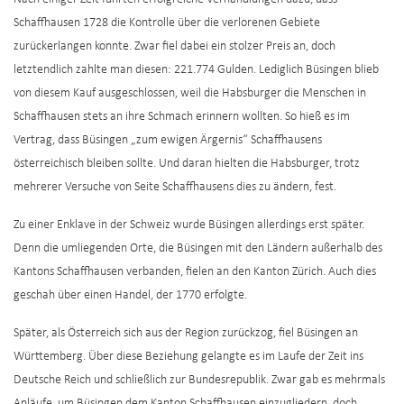
Schaffhausen 1728 die Kontrolle über die verlorenen Gebiete
zurückerlangen konnte. Zwar fiel dabei ein stolzer Preis an, doch
letztendlich zahlte man diesen: 221.774 Gulden. Lediglich Büsingen blieb
von diesem Kauf ausgeschlossen, weil die Habsburger die Menschen in
Schaffhausen stets an ihre Schmach erinnern wollten. So hieß es im
Vertrag, dass Büsingen „zum ewigen Ärgernis“ Schaffhausens
österreichisch bleiben sollte. Und daran hielten die Habsburger, trotz
mehrerer Versuche von Seite Schaffhausens dies zu ändern, fest.
Zu einer Enklave in der Schweiz wurde Büsingen allerdings erst später.
Denn die umliegenden Orte, die Büsingen mit den Ländern außerhalb des
Kantons Schaffhausen verbanden, fielen an den Kanton Zürich. Auch dies
geschah über einen Handel, der 1770 erfolgte.
Später, als Österreich sich aus der Region zurückzog, fiel Büsingen an
Württemberg. Über diese Beziehung gelangte es im Laufe der Zeit ins
Deutsche Reich und schließlich zur Bundesrepublik. Zwar gab es mehrmals
Anläufe, um Büsingen dem Kanton Schaffhausen einzugliedern, doch