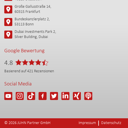
Große Gallusstraße 14,
60315 Frankfurt
Bundeskanzlerplatz 2,
53113 Bonn
Dubai Investments Park 2,
Silver Building, Dubai
Google Bewertung
4.8
Basierend auf
421
Rezensionen
Social Media
© 2026 JUHN Partner GmbH
Impressum
Datenschutz