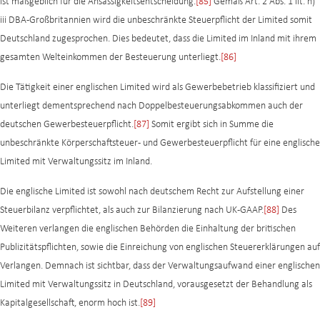
ist maßgeblich für die Ansässigkeitsentscheidung.
[85]
Gemäß Art. 2 Abs. 1 lit. h)
iii DBA-Großbritannien wird die unbeschränkte Steuerpflicht der Limited somit
Deutschland zugesprochen. Dies bedeutet, dass die Limited im Inland mit ihrem
gesamten Welteinkommen der Besteuerung unterliegt.
[86]
Die Tätigkeit einer englischen Limited wird als Gewerbebetrieb klassifiziert und
unterliegt dementsprechend nach Doppelbesteuerungsabkommen auch der
deutschen Gewerbesteuerpflicht.
[87]
Somit ergibt sich in Summe die
unbeschränkte Körperschaftsteuer- und Gewerbesteuerpflicht für eine englische
Limited mit Verwaltungssitz im Inland.
Die englische Limited ist sowohl nach deutschem Recht zur Aufstellung einer
Steuerbilanz verpflichtet, als auch zur Bilanzierung nach UK-GAAP.
[88]
Des
Weiteren verlangen die englischen Behörden die Einhaltung der britischen
Publizitätspflichten, sowie die Einreichung von englischen Steuererklärungen auf
Verlangen. Demnach ist sichtbar, dass der Verwaltungsaufwand einer englischen
Limited mit Verwaltungssitz in Deutschland, vorausgesetzt der Behandlung als
Kapitalgesellschaft, enorm hoch ist.
[89]