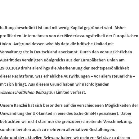
Harter Brexit oder weicher Brexit? Welche steuerlichen Folgen hat der Brexit
für die zugezogenen Limited? Grundsätzlich ist die Rechtsform der
britischen Limited äußerst attraktiv, da Sie ähnlich wie eine GmbH
haftungsbeschränkt ist und mit wenig Kapital gegründet wird. Bisher
profitierten Unternehmen von der Niederlassungsfreiheit der Europäischen
Union.
Aufgrund dessen wird bis dato die britische Limited mit
Verwaltungssitz in Deutschland anerkannt. Durch den voraussichtlichen
Austritt des vereinigten Königreichs aus der Europäischen Union am
29.03.2019 droht allerdings die Aberkennung der Rechtspersönlichkeit
dieser Rechtsform, was erhebliche Auswirkungen – vor allem steuerliche –
mit sich bringt. Aus diesem Grund haben wir nachfolgenden
wissenschaftlichen Beitrag
zur Limited verfasst.
Unsere Kanzlei hat sich besonders auf die verschiedenen Möglichkeiten der
Umwandlung der UK-Limited in eine deutsche GmbH spezialisiert. Dabei
betrachten wir nicht starr nur die grenzüberschreitende Verschmelzung,
sondern beraten auch zu mehreren alternativen Gestaltungen.
Aufgrund
der aktuellen Relevanz haben wir mehrere Beträge zu diesem