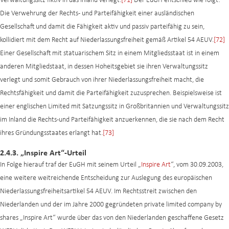
Verwaltungssitz fiktiv in das Inland verlegt.
[71]
Der EuGH entschied wie folgt:
Die Verwehrung der Rechts- und Parteifähigkeit einer ausländischen
Gesellschaft und damit die Fähigkeit aktiv und passiv parteifähig zu sein,
kollidiert mit dem Recht auf Niederlassungsfreiheit gemäß Artikel 54 AEUV.
[72]
Einer Gesellschaft mit statuarischem Sitz in einem Mitgliedsstaat ist in einem
anderen Mitgliedstaat, in dessen Hoheitsgebiet sie ihren Verwaltungssitz
verlegt und somit Gebrauch von ihrer Niederlassungsfreiheit macht, die
Rechtsfähigkeit und damit die Parteifähigkeit zuzusprechen. Beispielsweise ist
einer englischen Limited mit Satzungssitz in Großbritannien und Verwaltungssitz
im Inland die Rechts-und Parteifähigkeit anzuerkennen, die sie nach dem Recht
ihres Gründungsstaates erlangt hat.
[73]
2.4.3. „Inspire Art“-Urteil
In Folge hierauf traf der EuGH mit seinem Urteil „
Inspire Art
“, vom 30.09.2003,
eine weitere weitreichende Entscheidung zur Auslegung des europäischen
Niederlassungsfreiheitsartikel 54 AEUV. Im Rechtsstreit zwischen den
Niederlanden und der im Jahre 2000 gegründeten private limited company by
shares „Inspire Art“ wurde über das von den Niederlanden geschaffene Gesetz