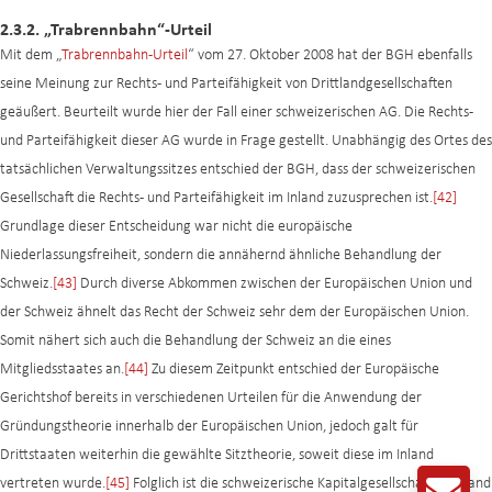
2.3.2. „Trabrennbahn“-Urteil
Mit dem „
Trabrennbahn-Urteil
“ vom 27. Oktober 2008 hat der BGH ebenfalls
seine Meinung zur Rechts- und Parteifähigkeit von Drittlandgesellschaften
geäußert. Beurteilt wurde hier der Fall einer schweizerischen AG. Die Rechts-
und Parteifähigkeit dieser AG wurde in Frage gestellt. Unabhängig des Ortes des
tatsächlichen Verwaltungssitzes entschied der BGH, dass der schweizerischen
Gesellschaft die Rechts- und Parteifähigkeit im Inland zuzusprechen ist.
[42]
Grundlage dieser Entscheidung war nicht die europäische
Niederlassungsfreiheit, sondern die annähernd ähnliche Behandlung der
Schweiz.
[43]
Durch diverse Abkommen zwischen der Europäischen Union und
der Schweiz ähnelt das Recht der Schweiz sehr dem der Europäischen Union.
Somit nähert sich auch die Behandlung der Schweiz an die eines
Mitgliedsstaates an.
[44]
Zu diesem Zeitpunkt entschied der Europäische
Gerichtshof bereits in verschiedenen Urteilen für die Anwendung der
Gründungstheorie innerhalb der Europäischen Union, jedoch galt für
Drittstaaten weiterhin die gewählte Sitztheorie, soweit diese im Inland
vertreten wurde.
[45]
Folglich ist die schweizerische Kapitalgesellschaft im Inland