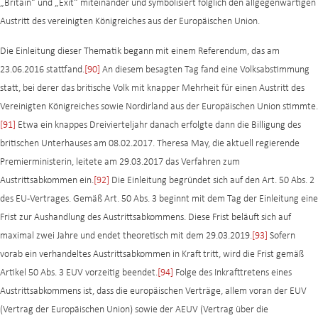
„Britain“ und „Exit“ miteinander und symbolisiert folglich den allgegenwärtigen
Austritt des vereinigten Königreiches aus der Europäischen Union.
Die Einleitung dieser Thematik begann mit einem Referendum, das am
23.06.2016 stattfand.
[90]
An diesem besagten Tag fand eine Volksabstimmung
statt, bei derer das britische Volk mit knapper Mehrheit für einen Austritt des
Vereinigten Königreiches sowie Nordirland aus der Europäischen Union stimmte.
[91]
Etwa ein knappes Dreivierteljahr danach erfolgte dann die Billigung des
britischen Unterhauses am 08.02.2017. Theresa May, die aktuell regierende
Premierministerin, leitete am 29.03.2017 das Verfahren zum
Austrittsabkommen ein.
[92]
Die Einleitung begründet sich auf den Art. 50 Abs. 2
des EU-Vertrages. Gemäß Art. 50 Abs. 3 beginnt mit dem Tag der Einleitung eine
Frist zur Aushandlung des Austrittsabkommens. Diese Frist beläuft sich auf
maximal zwei Jahre und endet theoretisch mit dem 29.03.2019.
[93]
Sofern
vorab ein verhandeltes Austrittsabkommen in Kraft tritt, wird die Frist gemäß
Artikel 50 Abs. 3 EUV vorzeitig beendet.
[94]
Folge des Inkrafttretens eines
Austrittsabkommens ist, dass die europäischen Verträge, allem voran der EUV
(Vertrag der Europäischen Union) sowie der AEUV (Vertrag über die