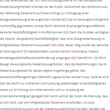
um die Vereinbarkeit der Sitz- und Gründungstheorie mit der europäischen
Niederlassungsfreiheit erstmals vor den EuGH. Sachverhalt des Verfahrens war
die Ablehnung Dänemarks auf einen Antrag zur Eintragung einer
Zweigniederlassung einer englischen Limited.
[62]
Die im Vereinigten Königreich
rechtmäßig gegründete Limited durch dänische Staatsangehörige entfaltete
keinerlei Geschäftstätigkeit in Großbritannien.
[63]
Denn die Gründer verfolgten
die Absicht, die gesamte Geschäftstätigkeit über eine Zweigniederlassung im
Mitgliedsstaat Dänemark auszuüben.
[64]
Über diesen Weg wurde das dänische
Errichtungsrecht für Gesellschaften und die hiermit verbundene, höhere
Mindestgesellschaftskapitalanforderung umgangen.
[65]
Gemäß Art. 54 AEUV
besagt die europäische Niederlassungsfreiheit, dass die Bestimmungen, die im
Niederlassungsstaat für dessen eigene Angehörige gelten, den
Gemeinschaftsangehörigen ebenfalls zugesprochen werden muss. Konkret wird
hier das Recht zur Aufnahme und Ausübung selbständiger Erwerbstätigkeiten
sowie zur Errichtung von Unternehmen und zur Ausübung der
Unternehmertätigkeit geregelt.
[66]
Somit vertrat der EuGH die Meinung, dass
es sich nicht, wie vom Mitgliedsstaat Dänemark empfunden, um eine
missbräuchliche Ausnutzung der Niederlassungsfreiheit handele. Sondern die