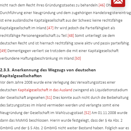
nicht nach dem Recht ihres Gründungsstaates zu behandeln.
[46]
Ohne
Durchführung einer Neugründung und dem zugehörigen Handelsregistereintrag
ist eine ausländische Kapitalgesellschaft aus der Schweiz keine rechtsfähige
Kapitalgesellschaft im Inland.
[47]
Ihr wird jedoch die Parteifähigkeit als
rechtsfähige Personengesellschaft zu Teil.
[48]
Somit unterliegt sie dem
deutschen Recht und ist hiernach rechtsfähig sowie aktiv und passiv parteifähig.
[49]
Dementgegen verliert sie trotzdem die mit einer Kapitalgesellschaft
verbundene Haftungsbeschränkung im Inland.
[50]
2.3.3. Anerkennung des Wegzugs von deutschen
Kapitalgesellschaften
Vor dem Jahre 2008 wurde eine Verlegung des Verwaltungssitzes einer
deutschen
Kapitalgesellschaft in das Ausland
zwingend als Liquidationsstadium
der Gesellschaft angesehen.
[51]
Dies konnte auch nicht durch die Beibehaltung
des Satzungssitzes im Inland vermieden werden und verlangte somit eine
Neugründung der Gesellschaft im Wahlzuzugsstaat.
[52]
Am 01.11.2008 wurde
dann das MoMiG beschlossen. Hierin wurde festgelegt, dass der § 4a Abs. 2
GmbHG und der § 5 Abs. 2 GmbHG nicht weiter Bestand haben. Folglich war es