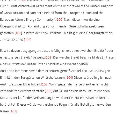
EU27: Draft Withdrawal Agreement on the withdrawal of the United Kingdom
of Great Britain and Northern Ireland from the European Union and the
European Atomic Energy Community“.
[100]
Nach diesem wurde eine
Übergangsfrist zur Abhandlung aufkommender Gesellschaftsregelungen
getroffen.
[101]
Insofern der Entwurf aktuell bleibt gilt, eine Übergangsfrist bis
zum 31.12.2020.
[102]
Es wird davon ausgegangen, dass die Möglichkeit eines „weichen Brexits“ oder
eines „harten Brexits“ besteht.
[103]
Der weiche Brexit beschreibt das Eintreten
eines Austritts der Briten unter Abschluss eines verhandelten
Austrittabkommens sowie dem erneuten, gemäß Artikel 128 EWR zulässigen
Eintritt in den Europäischen Wirtschaftsraum.
[104]
Dieser würde folglich nach
Austritt aus der EU erfolgen.
[105]
Wohingegen der harte Brexit einen nicht
verhandelten Austritt darstellt.
[106]
Auf Grund des bis dato unzureichenden
Konsens der laufenden Verhandlungen wird der Eintritt eines harten Brexits
befürchtet. Dieser würde weitreichende Folgen für alle Beteiligten erwarten
lassen.
[107]