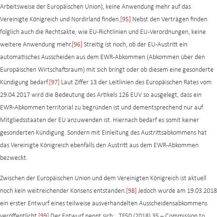
Arbeitsweise der Europäischen Union), keine Anwendung mehr auf das
Vereinigte Königreich und Nordirland finden.
[95]
Nebst den Verträgen finden
folglich auch die Rechtsakte, wie EU-Richtlinien und EU-Verordnungen, keine
weitere Anwendung mehr.
[96]
Streitig ist noch, ob der EU-Austritt ein
automatisches Ausscheiden aus dem EWR-Abkommen (Abkommen über den
Europäischen Wirtschaftsraum) mit sich bringt oder ob diesem eine gesonderte
Kündigung bedarf.
[97]
Laut Ziffer 13 der Leitlinien des Europäischen Rates vom
29.04.2017 wird die Bedeutung des Artikels 126 EUV so ausgelegt, dass ein
EWR-Abkommen territorial zu begründen ist und dementsprechend nur auf
Mitgliedsstaaten der EU anzuwenden ist. Hiernach bedarf es somit keiner
gesonderten Kündigung. Sondern mit Einleitung des Austrittsabkommens hat
das Vereinigte Königreich ebenfalls den Austritt aus dem EWR-Abkommen
bezweckt.
Zwischen der Europäischen Union und dem Vereinigten Königreich ist aktuell
noch kein weitreichender Konsens entstanden.
[98]
Jedoch wurde am 19.03.2018
ein erster Entwurf eines teilweise ausverhandelten Ausscheidensabkommens
veröffentlicht.
[99]
Der Entwurf nennt sich: „TF50 (2018) 35 – Commission to