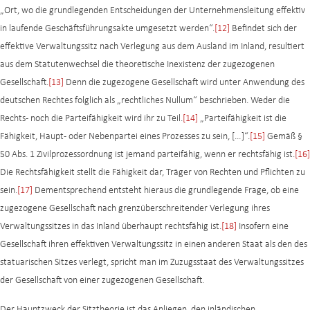
„Ort, wo die grundlegenden Entscheidungen der Unternehmensleitung effektiv
in laufende Geschäftsführungsakte umgesetzt werden“.
[12]
Befindet sich der
effektive Verwaltungssitz nach Verlegung aus dem Ausland im Inland, resultiert
aus dem Statutenwechsel die theoretische Inexistenz der zugezogenen
Gesellschaft.
[13]
Denn die zugezogene Gesellschaft wird unter Anwendung des
deutschen Rechtes folglich als „rechtliches Nullum“ beschrieben. Weder die
Rechts- noch die Parteifähigkeit wird ihr zu Teil.
[14]
„Parteifähigkeit ist die
Fähigkeit, Haupt- oder Nebenpartei eines Prozesses zu sein, […]“.
[15]
Gemäß §
50 Abs. 1 Zivilprozessordnung ist jemand parteifähig, wenn er rechtsfähig ist.
[16]
Die Rechtsfähigkeit stellt die Fähigkeit dar, Träger von Rechten und Pflichten zu
sein.
[17]
Dementsprechend entsteht hieraus die grundlegende Frage, ob eine
zugezogene Gesellschaft nach grenzüberschreitender Verlegung ihres
Verwaltungssitzes in das Inland überhaupt rechtsfähig ist.
[18]
Insofern eine
Gesellschaft ihren effektiven Verwaltungssitz in einen anderen Staat als den des
statuarischen Sitzes verlegt, spricht man im Zuzugsstaat des Verwaltungssitzes
der Gesellschaft von einer zugezogenen Gesellschaft.
Der Hauptzweck der Sitztheorie ist das Anliegen, den inländischen