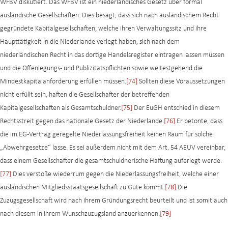
WFBV diskutiert. Das WFBV ist ein niederländisches Gesetz über formal
ausländische Gesellschaften. Dies besagt, dass sich nach ausländischem Recht
gegründete Kapitalgesellschaften, welche ihren Verwaltungssitz und ihre
Haupttätigkeit in die Niederlande verlegt haben, sich nach dem
niederländischen Recht in das dortige Handelsregister eintragen lassen müssen
und die Offenlegungs- und Publizitätspflichten sowie weitestgehend die
Mindestkapitalanforderung erfüllen müssen.
[74]
Sollten diese Voraussetzungen
nicht erfüllt sein, haften die Gesellschafter der betreffenden
Kapitalgesellschaften als Gesamtschuldner.
[75]
Der EuGH entschied in diesem
Rechtsstreit gegen das nationale Gesetz der Niederlande.
[76]
Er betonte, dass
die im EG-Vertrag geregelte Niederlassungsfreiheit keinen Raum für solche
„Abwehrgesetze“ lasse. Es sei außerdem nicht mit dem Art. 54 AEUV vereinbar,
dass einem Gesellschafter die gesamtschuldnerische Haftung auferlegt werde.
[77]
Dies verstoße wiederrum gegen die Niederlassungsfreiheit, welche einer
ausländischen Mitgliedsstaatsgesellschaft zu Gute kommt.
[78]
Die
Zuzugsgesellschaft wird nach ihrem Gründungsrecht beurteilt und ist somit auch
nach diesem in ihrem Wunschzuzugsland anzuerkennen.
[79]