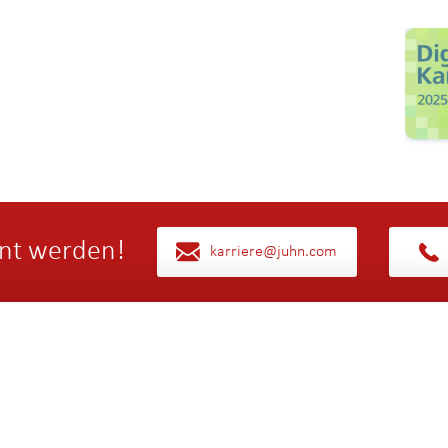
nt werden!
karriere@juhn.com