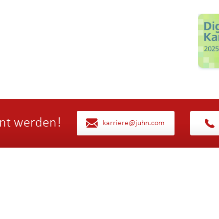
nt werden!
karriere@juhn.com