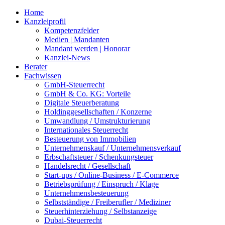
Home
Kanzleiprofil
Kompetenzfelder
Medien | Mandanten
Mandant werden | Honorar
Kanzlei-News
Berater
Fachwissen
GmbH-Steuerrecht
GmbH & Co. KG: Vorteile
Digitale Steuerberatung
Holdinggesellschaften / Konzerne
Umwandlung / Umstrukturierung
Internationales Steuerrecht
Besteuerung von Immobilien
Unternehmenskauf / Unternehmensverkauf
Erbschaftsteuer / Schenkungsteuer
Handelsrecht / Gesellschaft
Start-ups / Online-Business / E-Commerce
Betriebsprüfung / Einspruch / Klage
Unternehmensbesteuerung
Selbstständige / Freiberufler / Mediziner
Steuerhinterziehung / Selbstanzeige
Dubai-Steuerrecht