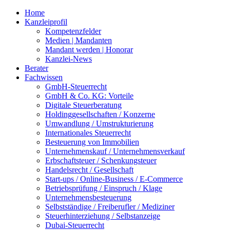
Home
Kanzleiprofil
Kompetenzfelder
Medien | Mandanten
Mandant werden | Honorar
Kanzlei-News
Berater
Fachwissen
GmbH-Steuerrecht
GmbH & Co. KG: Vorteile
Digitale Steuerberatung
Holdinggesellschaften / Konzerne
Umwandlung / Umstrukturierung
Internationales Steuerrecht
Besteuerung von Immobilien
Unternehmenskauf / Unternehmensverkauf
Erbschaftsteuer / Schenkungsteuer
Handelsrecht / Gesellschaft
Start-ups / Online-Business / E-Commerce
Betriebsprüfung / Einspruch / Klage
Unternehmensbesteuerung
Selbstständige / Freiberufler / Mediziner
Steuerhinterziehung / Selbstanzeige
Dubai-Steuerrecht