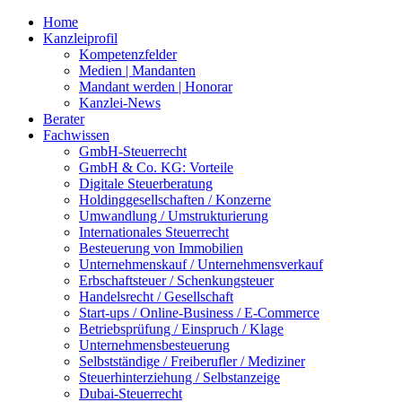
Home
Kanzleiprofil
Kompetenzfelder
Medien | Mandanten
Mandant werden | Honorar
Kanzlei-News
Berater
Fachwissen
GmbH-Steuerrecht
GmbH & Co. KG: Vorteile
Digitale Steuerberatung
Holdinggesellschaften / Konzerne
Umwandlung / Umstrukturierung
Internationales Steuerrecht
Besteuerung von Immobilien
Unternehmenskauf / Unternehmensverkauf
Erbschaftsteuer / Schenkungsteuer
Handelsrecht / Gesellschaft
Start-ups / Online-Business / E-Commerce
Betriebsprüfung / Einspruch / Klage
Unternehmensbesteuerung
Selbstständige / Freiberufler / Mediziner
Steuerhinterziehung / Selbstanzeige
Dubai-Steuerrecht