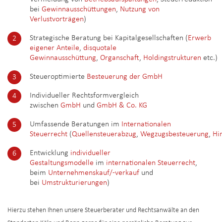
bei
Gewinnausschüttungen
,
Nutzung von
Verlustvorträgen
)
Strategische Beratung bei Kapitalgesellschaften (
Erwerb
eigener Anteile
,
disquotale
Gewinnausschüttung
,
Organschaft
,
Holdingstrukturen
etc.)
Steueroptimierte
Besteuerung der GmbH
Individueller Rechtsformvergleich
zwischen
GmbH
und
GmbH & Co. KG
Umfassende Beratungen im
Internationalen
Steuerrecht
(
Quellensteuerabzug
,
Wegzugsbesteuerung
,
Hi
Entwicklung
individueller
Gestaltungsmodelle
im
internationalen Steuerrecht
,
beim
Unternehmenskauf/-verkauf
und
bei
Umstrukturierungen
)
Hierzu stehen Ihnen unsere Steuerberater und Rechtsanwälte an den